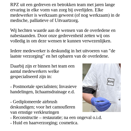
RPZ uit een gedreven en betrokken team met jaren lange
ervaring in elke vorm van zorg bij overlijden. Elke
medewerker is werkzaam geweest (of nog werkzaam) in de
medische, palliatieve of Uitvaartzorg.
Wij hechten waarde aan de wensen van de overledene en
nabestaanden. Door onze gedrevenheid zetten wij ons
volledig in om deze wensen te kunnen verwezenlijken.
Iedere medewerker is deskundig in het uitvoeren van "de
laatste verzorging" en het opbaren van de overledene.
Daarbij zijn er binnen het team een
aantal medewerkers welke
gespecialiseerd zijn in:
- Postmortale specialisten; Invasieve
handelingen, lichaamsdrainage e.d.
- Gediplomeerde airbrush
deskundigen; voor het camoufleren
van ernstige verkleuringen
- Reconstructie – restauratie; na een ongeval o.i.d.
- Huid en haarverzorging; cosmetica.